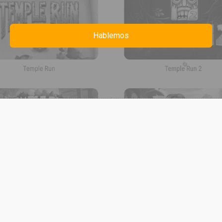
Hablemos
diseñadores gráficos
desarrolladores web
sitios
web que no solo se ven bien
comunican